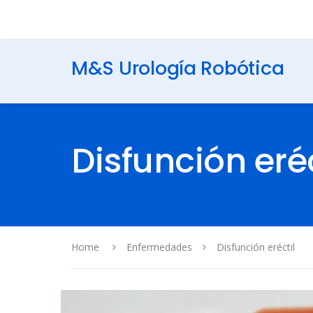
M&S Urología Robótica
Disfunción eréc
Home
Enfermedades
Disfunción eréctil