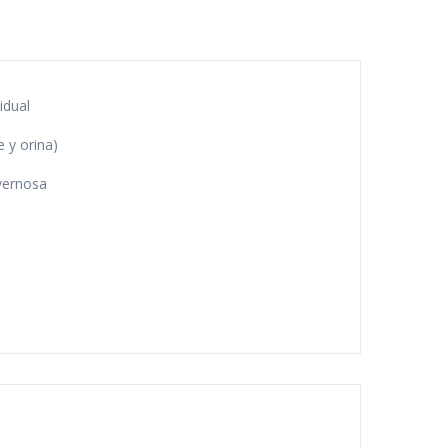
idual
 y orina)
vernosa