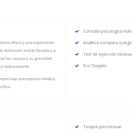
Consulta psicológica indiv
toria clínica y una exploración
Analítica completa (sangre
de disfunción eréctil, llevamos a
Test de inyección intraca
nar las causas y su gravedad
Eco Doppler
ra cada paciente.
empre bajo prescripción médica,
cífico.
Terapia psicosexual.