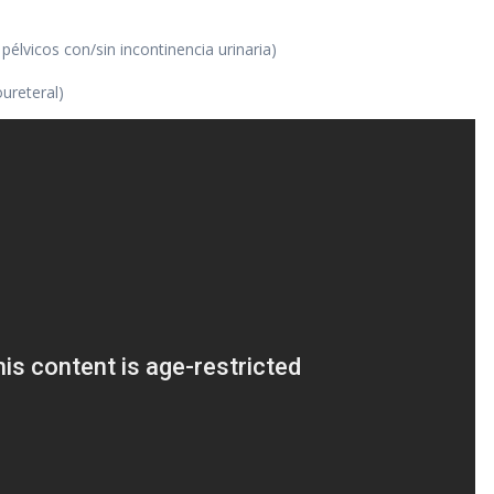
élvicos con/sin incontinencia urinaria)
oureteral)