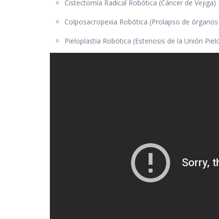
Cistectomía Radical Robótica (Cáncer de Vejiga)
Colposacropexia Robótica (Prolapso de órganos p
Pieloplastia Robótica (Estenosis de la Unión Piel