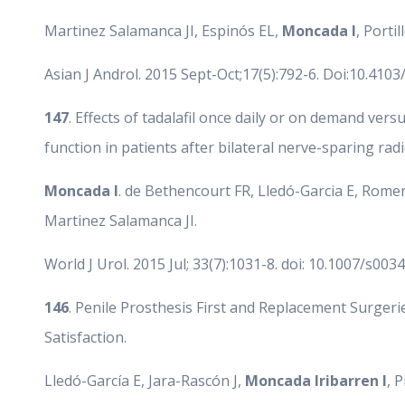
Martinez Salamanca JI, Espinós EL,
Moncada I
, Portil
Asian J Androl. 2015 Sept-Oct;17(5):792-6. Doi:10.41
147
. Effects of tadalafil once daily or on demand vers
function in patients after bilateral nerve-sparing rad
Moncada I
. de Bethencourt FR, Lledó-Garcia E, Rome
Martinez Salamanca JI.
World J Urol. 2015 Jul; 33(7):1031-8. doi: 10.1007/s0
146
. Penile Prosthesis First and Replacement Surgerie
Satisfaction.
Lledó-García E, Jara-Rascón J,
Moncada Iribarren I
, 