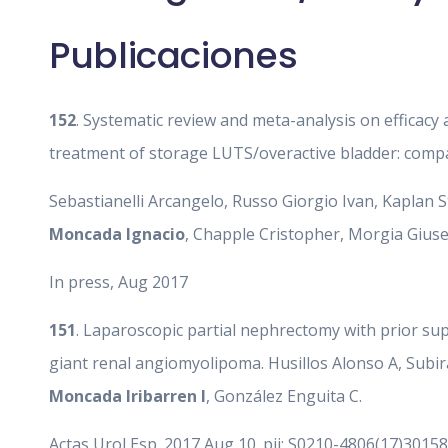
Publicaciones
152
. Systematic review and meta-analysis on efficacy 
treatment of storage LUTS/overactive bladder: compa
Sebastianelli Arcangelo, Russo Giorgio Ivan, Kaplan 
Moncada Ignacio
, Chapple Cristopher, Morgia Giuse
In press, Aug 2017
151
. Laparoscopic partial nephrectomy with prior su
giant renal angiomyolipoma. Husillos Alonso A, Subir
Moncada Iribarren I
, González Enguita C.
Actas Urol Esp. 2017 Aug 10. pii: S0210-4806(17)30158-