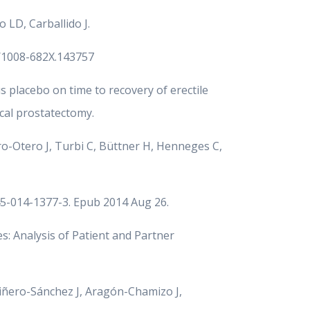
lo LD, Carballido J.
03/1008-682X.143757
us placebo on time to recovery of erectile
ical prostatectomy.
ro-Otero J, Turbi C, Büttner H, Henneges C,
0345-014-1377-3. Epub 2014 Aug 26.
s: Analysis of Patient and Partner
Piñero-Sánchez J, Aragón-Chamizo J,