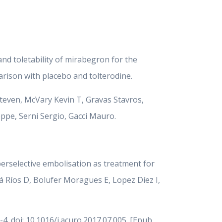
and toletability of mirabegron for the
rison with placebo and tolterodine.
Steven, McVary Kevin T, Gravas Stavros,
ppe, Serni Sergio, Gacci Mauro.
perselective embolisation as treatment for
á Ríos D, Bolufer Moragues E, Lopez Díez I,
4. doi: 10.1016/j.acuro.2017.07.005. [Epub