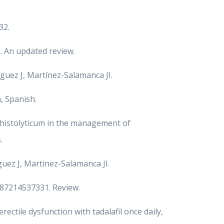
32.
n. An updated review.
íguez J, Martínez-Salamanca JI.
, Spanish.
m histolyticum in the management of
.
guez J, Martinez-Salamanca JI.
6287214537331. Review.
rectile dysfunction with tadalafil once daily,