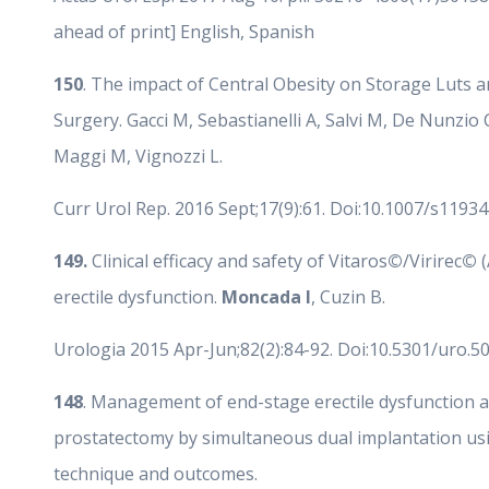
ahead of print] English, Spanish
150
. The impact of Central Obesity on Storage Luts a
Surgery. Gacci M, Sebastianelli A, Salvi M, De Nunzio
Maggi M, Vignozzi L.
Curr Urol Rep. 2016 Sept;17(9):61. Doi:10.1007/s1193
149.
Clinical efficacy and safety of Vitaros
©
/Virirec
©
erectile dysfunction.
Moncada I
, Cuzin B.
Urologia 2015 Apr-Jun;82(2):84-92. Doi:10.5301/uro.5
148
. Management of end-stage erectile dysfunction an
prostatectomy by simultaneous dual implantation using
technique and outcomes.