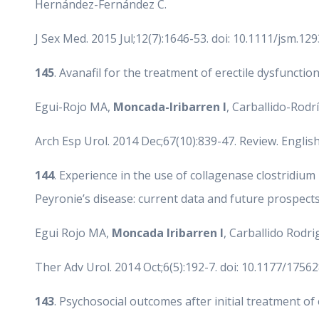
Hernández-Fernández C.
J Sex Med. 2015 Jul;12(7):1646-53. doi: 10.1111/jsm.129
145
. Avanafil for the treatment of erectile dysfunctio
Egui-Rojo MA,
Moncada-Iribarren I
, Carballido-Rodr
Arch Esp Urol. 2014 Dec;67(10):839-47. Review. English
144
. Experience in the use of collagenase clostridiu
Peyronie’s disease: current data and future prospects
Egui Rojo MA,
Moncada Iribarren I
, Carballido Rodri
Ther Adv Urol. 2014 Oct;6(5):192-7. doi: 10.1177/175
143
. Psychosocial outcomes after initial treatment of e