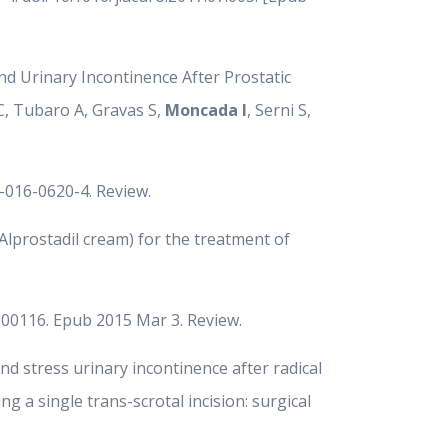
nd Urinary Incontinence After Prostatic
 C, Tubaro A, Gravas S,
Moncada I
, Serni S,
4-016-0620-4. Review.
(Alprostadil cream) for the treatment of
000116. Epub 2015 Mar 3. Review.
d stress urinary incontinence after radical
 a single trans-scrotal incision: surgical