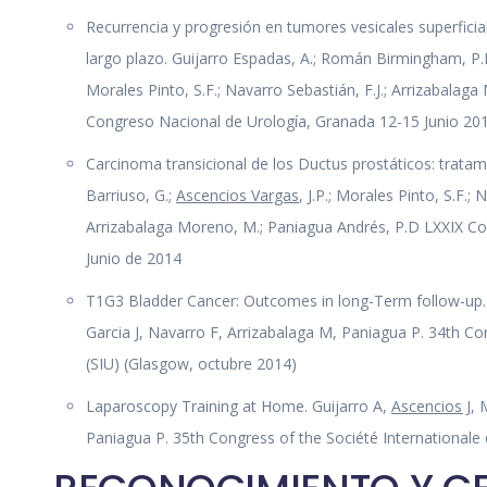
Recurrencia y progresión en tumores vesicales superfici
largo plazo. Guijarro Espadas, A.; Román Birmingham, P.I
Morales Pinto, S.F.; Navarro Sebastián, F.J.; Arrizabalag
Congreso Nacional de Urología, Granada 12-15 Junio 20
Carcinoma transicional de los Ductus prostáticos: tratam
Barriuso, G.;
Ascencios Vargas
, J.P.; Morales Pinto, S.F.; 
Arrizabalaga Moreno, M.; Paniagua Andrés, P.D LXXIX Co
Junio de 2014
T1G3 Bladder Cancer: Outcomes in long-Term follow-up.
Garcia J, Navarro F, Arrizabalaga M, Paniagua P. 34th Co
(SIU) (Glasgow, octubre 2014)
Laparoscopy Training at Home. Guijarro A,
Ascencios J
, 
Paniagua P. 35th Congress of the Société Internationale 