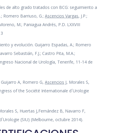
ales de alto grado tratados con BCG: seguimiento a
.; Romero Barriuso, G.;
Ascencios Vargas
, J.P.;
a Moreno, M.; Paniagua Andrés, P.D. LXXVIII
13
iento y evolución. Guijarro Espadas, A.; Romero
Navarro Sebastián, F.J.; Castro Pita, M.A.;
ngreso Nacional de Urología, Tenerife, 11-14 de
 Guijarro A, Romero G,
Ascencios J
, Morales S,
ngress of the Société Internationale d´Urologie
Morales S, Huertas J,Fernández B, Navarro F,
d´Urologie (SIU) (Melbourne, octubre 2014).