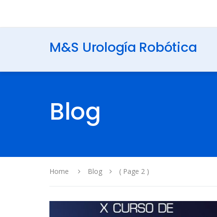
M&S Urología Robótica
Blog
Home
Blog
( Page 2 )