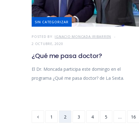
SIN CATEGORIZAR
POSTED BY:
IGNACIO MONCADA IRIBARREN
2 OCTUBRE, 2020
¿Qué me pasa doctor?
El Dr. Moncada participa este domingo en el
programa ¿Qué me pasa doctor? de La Sexta.
1
2
3
4
5
…
16