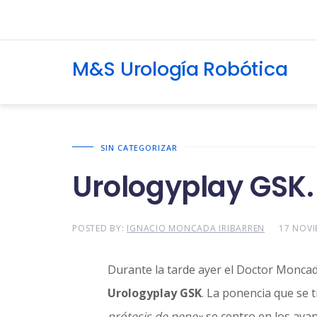
M&S Urología Robótica
SIN CATEGORIZAR
Urologyplay GSK.
POSTED BY:
IGNACIO MONCADA IRIBARREN
17 NOVI
Durante la tarde ayer el Doctor Moncad
Urologyplay GSK
. La ponencia que se 
prótesis de pene»
se centro en los ava