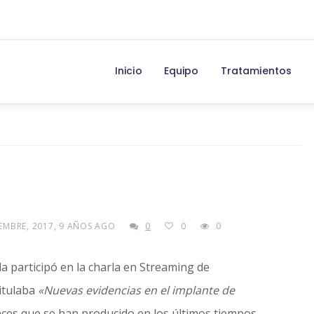
Inicio
Equipo
Tratamientos
EMBRE, 2017, 9 AÑOS AGO
0
0
0
a participó en la charla en Streaming de
titulaba
«Nuevas evidencias en el implante de
nces que se han producido en los últimos tiempos