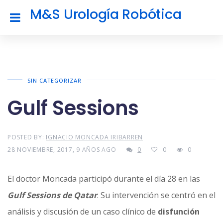
M&S Urología Robótica
SIN CATEGORIZAR
Gulf Sessions
POSTED BY:
IGNACIO MONCADA IRIBARREN
28 NOVIEMBRE, 2017, 9 AÑOS AGO
0
0
0
El doctor Moncada participó durante el día 28 en las
Gulf Sessions de Qatar
. Su intervención se centró en el
análisis y discusión de un caso clínico de
disfunción